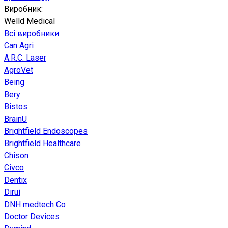
Виробник:
Welld Medical
Всі виробники
Can Agri
A.R.C. Laser
AgroVet
Being
Bery
Bistos
BrainU
Brightfield Endoscopes
Brightfield Healthcare
Chison
Civco
Dentix
Dirui
DNH medtech Co
Doctor Devices