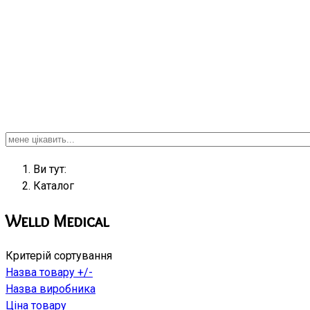
Ви тут:
Кaтaлoг
Welld Medical
Критерій сортування
Назва товару +/-
Назва виробника
Ціна товару