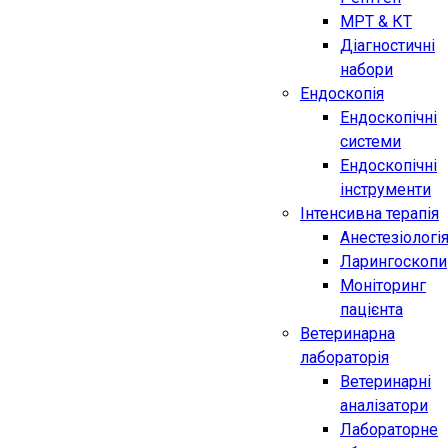
МРТ & КТ
Діагностичні
набори
Ендоскопія
Ендоскопічні
системи
Ендоскопічні
інструменти
Інтенсивна терапія
Анестезіологі
Ларингоскопи
Моніторинг
пацієнта
Ветеринарна
лабораторія
Ветеринарні
аналізатори
Лабораторне