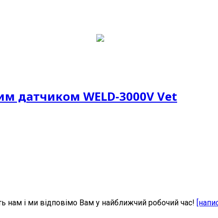
ним датчиком WELD-3000V Vet
ь нам і ми відповімо Вам у найближчий робочий час!
[напи