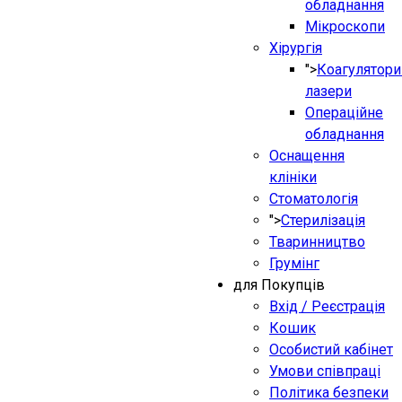
обладнання
Мікроскопи
Хірургія
">
Коагулятори
лазери
Операційне
обладнання
Оснащення
клініки
Стоматологія
">
Стерилізація
Тваринництво
Грумінг
для Покупців
Вхід / Реєстрація
Кошик
Особистий кабінет
Умови співпраці
Політика безпеки