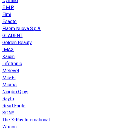
Dymind
E.M.P.
Elmi
Esaote
Flaem Nuova S.p.A.
GLADENT
Golden Beauty
IMAX
Kaixin
Lifotronic
Melevet
Mic-Fi
Micros
Ningbo Qiuyi
Rayto
Read Eagle
SONY
The X-Ray International
Woson