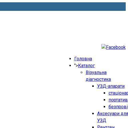
Головна
">
Каталог
Візуальна
діагностика
УЗД-апарати
стаціона
портатив
безпрові
Аксесуари дл
УЗД
Рентген