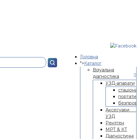
Головна
">
Каталог
Візуальна
діагностика
УЗД-апарати
стаціона
портатив
безпрові
Аксесуари 
УЗД
Рентген
МРТ & КТ
Діагностичні