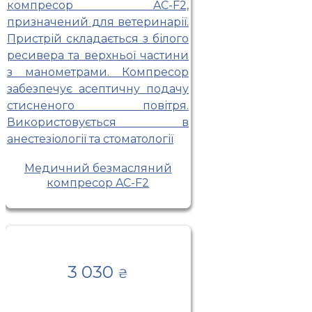
Медичний безмасляний
компресор AC-F2
3 030
₴