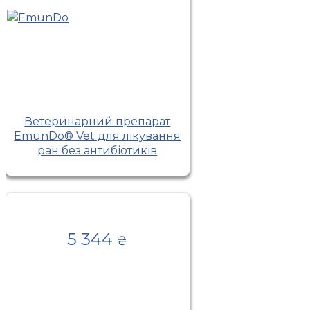
Ветеринарний препарат
EmunDo® Vet для лікування
ран без антибіотиків
5 344
₴