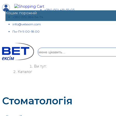
+380 (50) 419-55-03
Кошик порожній
+380 (95) 284-54-74
info@vetexim.com
Пн-Пт 9:00-18:00
Ви тут:
Кaтaлoг
Стоматологія