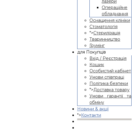
лазери
Операційне
обладнання
Оснащення клініки
Стоматологія
">
Стерилізація
Тваринництво
Грумінг
для Покупців
Вхід / Реєстрація
Кошик
Особистий кабінет
Умови співпраці
Політика безпеки
">
Доставка товару
Умови гарантії та
обміну
Новини & акції
">
Контакти