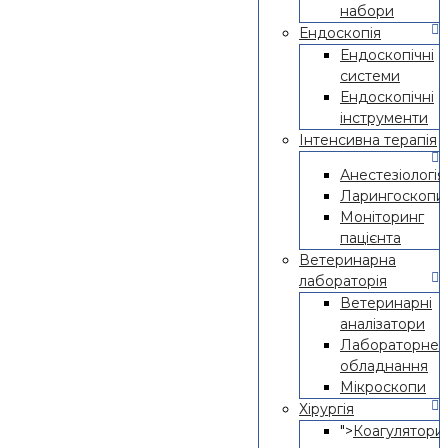
набори
Ендоскопія
Ендоскопічні
системи
Ендоскопічні
інструменти
Інтенсивна терапія
Анестезіологія
Ларингоскопи
Моніторинг
пацієнта
Ветеринарна
лабораторія
Ветеринарні
аналізатори
Лабораторне
обладнання
Мікроскопи
Хірургія
">
Коагулятор