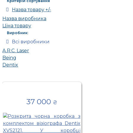
Критерій сортування
Назва товару +/-
Назва виробника
Ціна товару
Виробник:
Всі виробники
A.R.C. Laser
Being
Dentix
37 000
₴