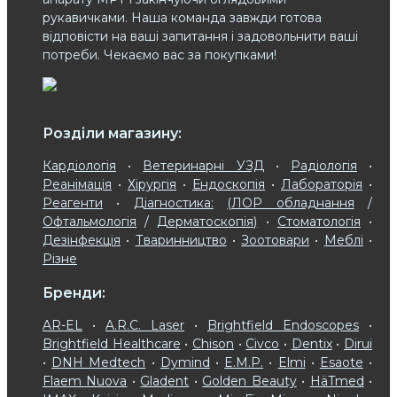
рукавичками. Наша команда завжди готова
відповісти на ваші запитання і задовольнити ваші
потреби. Чекаємо вас за покупками!
Розділи магазину:
Кардіологія
•
Ветеринарні УЗД
•
Радіологія
•
Реанімація
•
Хірургія
•
Ендоскопія
•
Лабораторія
•
Реагенти
•
Діагностика:
(ЛОР обладнання
/
Офтальмологія
/
Дерматоскопія)
•
Стоматологія
•
Дезінфекція
•
Тваринництво
•
Зоотовари
•
Меблі
•
Різне
Бренди:
AR-EL
•
A.R.C. Laser
•
Brightfield Endoscopes
•
Brightfield Healthcare
•
Chison
•
Civco
•
Dentix
•
Dirui
•
DNH Medtech
•
Dymind
•
E.M.P.
•
Elmi
•
Esaote
•
Flaem Nuova
•
Gladent
•
Golden Beauty
•
HäTmed
•