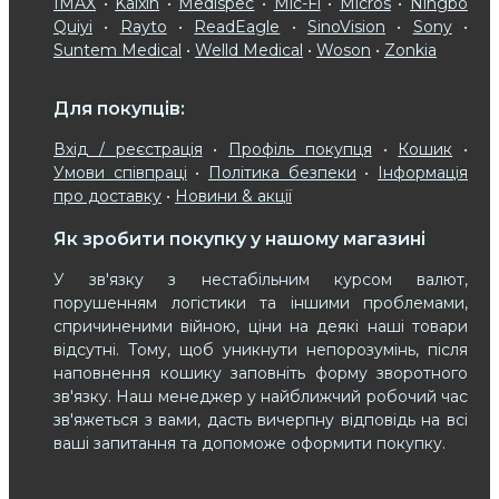
IMAX
•
Kaixin
•
Medispec
•
Mic-Fi
•
Micros
•
Ningbo
Quiyi
•
Rayto
•
ReadEagle
•
SinoVision
•
Sony
•
Suntem Medical
•
Welld Medical
•
Woson
•
Zonkia
Для покупців:
Вхід / реєстрація
•
Профіль покупця
•
Кошик
•
Умови співпраці
•
Політика безпеки
•
Інформація
про доставку
•
Новини & акції
Як зробити покупку у нашому магазині
У зв'язку з нестабільним курсом валют,
порушенням логістики та іншими проблемами,
спричиненими війною, ціни на деякі наші товари
відсутні. Тому, щоб уникнути непорозумінь, після
наповнення кошику заповніть форму зворотного
зв'язку. Наш менеджер у найближчий робочий час
зв'яжеться з вами, дасть вичерпну відповідь на всі
ваші запитання та допоможе оформити покупку.