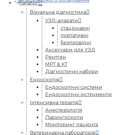
">
Каталог
Візуальна діагностика
УЗД-апарати
стаціонарні
портативні
безпровідні
Аксесуари для УЗД
Рентген
МРТ & КТ
Діагностичні набори
Ендоскопія
Ендоскопічні системи
Ендоскопічні інструменти
Інтенсивна терапія
Анестезіологія
Ларингоскопи
Моніторинг пацієнта
Ветеринарна лабораторія