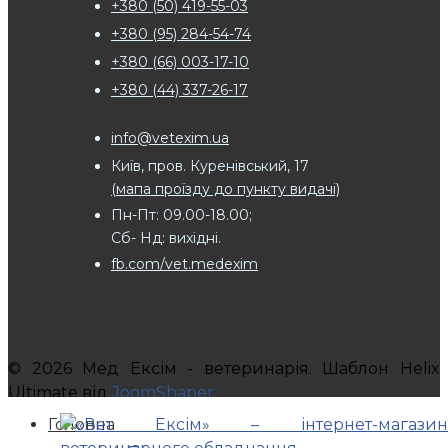
+380 (50) 419-55-03
+380 (95) 284-54-74
+380 (66) 003-17-10
+380 (44) 337-26-17
info@vetexim.ua
Київ, пров. Куренівський, 17
(мапа проїзду до пункту видачі)
Пн-Пт: 09.00-18.00;
Сб- Нд: вихідні.
fb.com/vet.medexim
© 2026 Мед Ексім - ветеринарія. Шаблон Helix
Ultimate від
JoomShaper
Головна