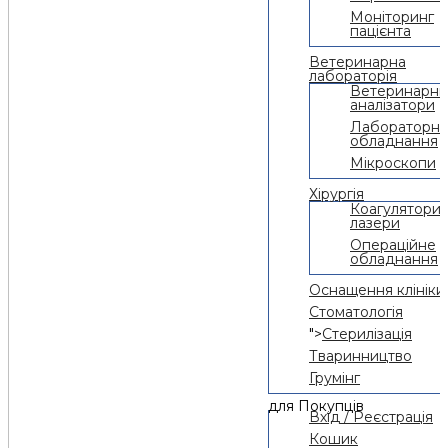
Моніторинг
пацієнта
Ветеринарна
лабораторія
Ветеринарні
аналізатори
Лабораторн
обладнання
Мікроскопи
Хірургія
Коагулято
лазери
Операційне
обладнання
Оснащення клініки
Стоматологія
">
Стерилізація
Тваринництво
Грумінг
для Покупців
Вхід / Реєстрація
Кошик