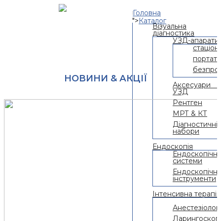
Головна
">
Каталог
Візуальна
діагностика
УЗД-апарати
стаціон
портати
безпров
НОВИНИ & АКЦІЇ
Аксесуари
УЗД
Рентген
МРТ & КТ
Діагностичні
набори
Ендоскопія
Ендоскопічні
системи
Ендоскопічні
інструменти
Інтенсивна терапія
Анестезіологі
Ларингоскоп