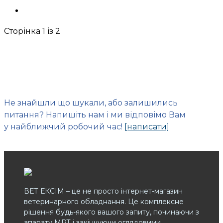
Сторінка 1 із 2
Не знайшли що шукали, або залишились
питання? Напишіть нам і ми відповімо Вам
у найближчий робочий час!
[написати]
ВЕТ ЕКСІМ – це не просто інтернет-магазин
ветеринарного обладнання. Це комплексне
рішення будь-якого вашого запиту, починаючи з
апарату МРТ і закінчуючи оглядовими