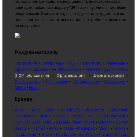
обладнання. Це комплексне рішення будь-якого вашого
запиту, починаючи з апарату МРТ і закінчуючи оглядовими
рукавичками. Наша команда завжди готова відповісти на
ваші запитання і задовольнити ваші потреби. Чекаємо вас
за покупками!
Розділи магазину:
Кардіологія
•
Ветеринарні УЗД
•
Радіологія
•
Реанімація
•
Хірургія
•
Ендоскопія
•
Лабораторія
•
Реагенти
•
Діагностика:
(ЛОР обладнання
/
Офтальмологія
/
Дерматоскопія)
•
Стоматологія
•
Дезінфекція
•
Тваринництво
•
Зоотовари
•
Меблі
•
Різне
Бренди:
AR-EL
•
A.R.C. Laser
•
Brightfield Endoscopes
•
Brightfield
Healthcare
•
Chison
•
Civco
•
Dentix
•
Dirui
•
DNH Medtech
•
Dymind
•
E.M.P.
•
Elmi
•
Esaote
•
Flaem Nuova
•
Gladent
•
Golden
Beauty
•
HäTmed
•
IMAX
•
Kaixin
•
Medispec
•
Mic-Fi
•
Micros
•
Ningbo Quiyi
•
Rayto
•
ReadEagle
•
SinoVision
•
Sony
•
Suntem