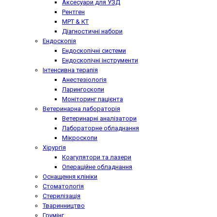
Аксесуари для УЗД
Рентген
МРТ & КТ
Діагностичні набори
Ендоскопія
Ендоскопічні системи
Ендоскопічні інструменти
Інтенсивна терапія
Анестезіологія
Ларингоскопи
Моніторинг пацієнта
Ветеринарна лабораторія
Ветеринарні аналізатори
Лабораторне обладнання
Мікроскопи
Хірургія
Коагулятори та лазери
Операційне обладнання
Оснащення клініки
Стоматологія
Стерилізація
Тваринництво
Грумінг