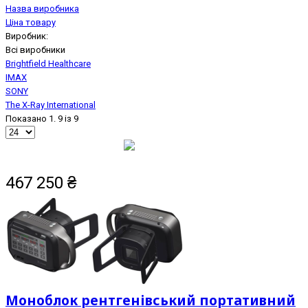
Назва виробника
Ціна товару
Виробник:
Всі виробники
Brightfield Healthcare
IMAX
SONY
The X-Ray International
Показано 1. 9 із 9
467 250
₴
Моноблок рентгенівський портативний