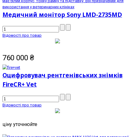
Медичний монітор Sony LMD-2735MD
Відомості про товар
760 000
₴
Оцифровувач рентгенівських знімків
FireCR+ Vet
Відомості про товар
ціну уточнюйте