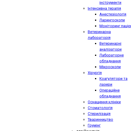
інструменти
Інтенсивна терапія
Анестезіологія
Ларингоскопи
Моніторинг паціє
Ветеринарна
лабораторія
Ветеринарні
аналізатори
Лабораторне
обладнання
Мікроскопи
Хірургія
Коагулятори та
лазери
Операційне
обладнання
Оснащення клініки
Стоматологія
Стерилізація
Тваринництво
Грумінг