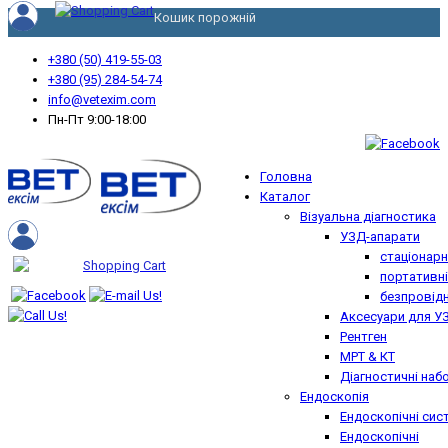
Кошик порожній
+380 (50) 419-55-03
+380 (95) 284-54-74
info@vetexim.com
Пн-Пт 9:00-18:00
Головна
Каталог
Візуальна діагностика
УЗД-апарати
стаціонарн
портативні
безпровідн
Аксесуари для У
Рентген
МРТ & КТ
Діагностичні наб
Ендоскопія
Ендоскопічні сис
Ендоскопічні