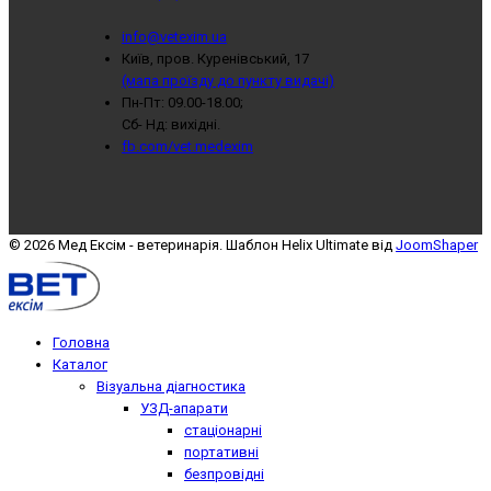
info@vetexim.ua
Київ, пров. Куренівський, 17
(мапа проїзду до пункту видачі)
Пн-Пт: 09.00-18.00;
Сб- Нд: вихідні.
fb.com/vet.medexim
© 2026 Мед Ексім - ветеринарія. Шаблон Helix Ultimate від
JoomShaper
Головна
Каталог
Візуальна діагностика
УЗД-апарати
стаціонарні
портативні
безпровідні