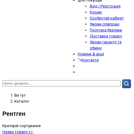
для Покупців
Вхід / Реєстрація
Кошик
Особистий кабінет
Умови співпраці
Політика безпеки
Доставка товару
Умови гарантії та
обміну
Новини & акції
">
Контакти
Ви тут:
Кaтaлoг
Рентген
Критерій сортування
Назва товару +/-