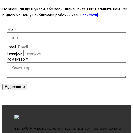
Не знайшли що шукали, або залишились питання? Напишіть нам і ми
відповімо Вам у найближчий робочий час!
[написати]
Ім'я
*
Email
Телефон
Коментар
*
Відправити
ВЕТ ЕКСІМ – це не просто інтернет-магазин ветеринарного