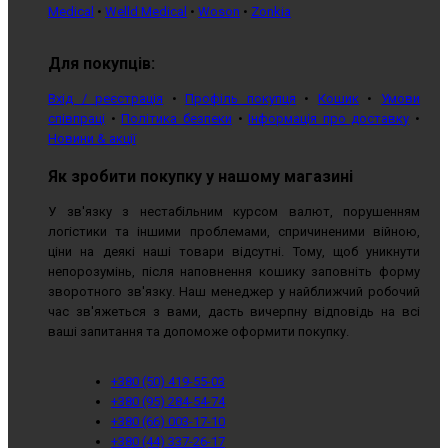
Medical
•
Welld Medical
•
Woson
•
Zonkia
Для покупців:
Вхід / реєстрація
•
Профіль покупця
•
Кошик
•
Умови
співпраці
•
Політика безпеки
•
Інформація про доставку
•
Новини & акції
Як зробити покупку у нашому магазині
У зв'язку з нестабільним курсом валют, порушенням
логістики та іншими проблемами, спричиненими війною,
ціни на деякі наші товари відсутні. Тому, щоб уникнути
непорозумінь, після наповнення кошику заповніть форму
зворотного зв'язку. Наш менеджер у найближчий робочий
час зв'яжеться з вами, дасть вичерпну відповідь на всі
ваші запитання та допоможе оформити покупку.
+380 (50) 419-55-03
+380 (95) 284-54-74
+380 (66) 003-17-10
+380 (44) 337-26-17