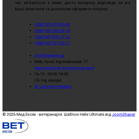
час зв'яжеться з вами, дасть вичерпну відповідь на всі
ваші запитання та допоможе оформити покупку.
+380 (50) 419-55-03
+380 (95) 284-54-74
+380 (66) 003-17-10
+380 (44) 337-26-17
info@vetexim.ua
Київ, пров. Куренівський, 17
(мапа проїзду до пункту видачі)
Пн-Пт: 09.00-18.00;
Сб- Нд: вихідні.
fb.com/vet.medexim
© 2026 Мед Ексім - ветеринарія. Шаблон Helix Ultimate від
JoomShaper