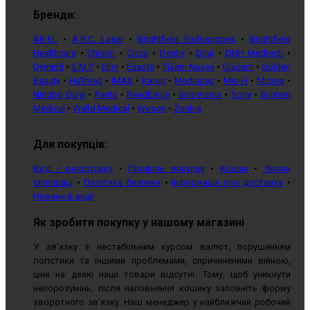
Бренди:
AR-EL
•
A.R.C. Laser
•
Brightfield Endoscopes
•
Brightfield
Healthcare
•
Chison
•
Civco
•
Dentix
•
Dirui
•
DNH Medtech
•
Dymind
•
E.M.P.
•
Elmi
•
Esaote
•
Flaem Nuova
•
Gladent
•
Golden
Beauty
•
HäTmed
•
IMAX
•
Kaixin
•
Medispec
•
Mic-Fi
•
Micros
•
Ningbo Quiyi
•
Rayto
•
ReadEagle
•
SinoVision
•
Sony
•
Suntem
Medical
•
Welld Medical
•
Woson
•
Zonkia
Для покупців:
Вхід / реєстрація
•
Профіль покупця
•
Кошик
•
Умови
співпраці
•
Політика безпеки
•
Інформація про доставку
•
Новини & акції
Як зробити покупку у нашому магазині
У зв'язку з нестабільним курсом валют, порушенням
логістики та іншими проблемами, спричиненими війною,
ціни на деякі наші товари відсутні. Тому, щоб уникнути
непорозумінь, після наповнення кошику заповніть форму
зворотного зв'язку. Наш менеджер у найближчий робочий