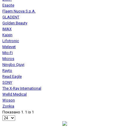
Esaote
Flaem Nuova S.p.A.
GLADENT
Golden Beauty
IMAX
Kaixin
Lifotronic
Melevet
Mic-Fi
Micros
Ningbo Qiuyi
Rayto
Read Eagle
SONY
The X-Ray International
Welld Medical
Woson
Zonkia
Показано 1. 1 із 1