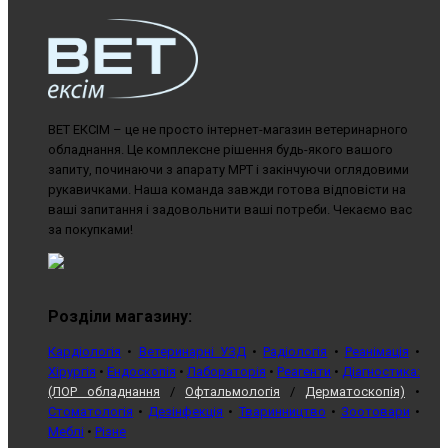
ВЕТ ЕКСІМ – це не просто інтернет-магазин ветеринарного
обладнання. Це комплексне рішення будь-якого вашого
запиту, починаючи з апарату МРТ і закінчуючи оглядовими
рукавичками. Наша команда завжди готова відповісти на
ваші запитання і задовольнити ваші потреби. Чекаємо вас
за покупками!
Розділи магазину:
Кардіологія
•
Ветеринарні УЗД
•
Радіологія
•
Реанімація
•
Хірургія
•
Ендоскопія
•
Лабораторія
•
Реагенти
•
Діагностика:
(ЛОР обладнання
/
Офтальмологія
/
Дерматоскопія)
•
Стоматологія
•
Дезінфекція
•
Тваринництво
•
Зоотовари
•
Меблі
•
Різне