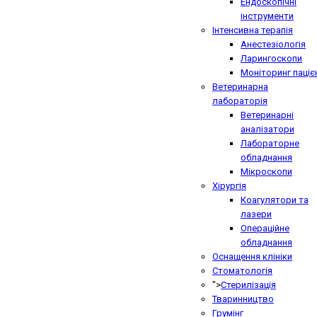
Ендоскопічні
інструменти
Інтенсивна терапія
Анестезіологія
Ларингоскопи
Моніторинг паціє
Ветеринарна
лабораторія
Ветеринарні
аналізатори
Лабораторне
обладнання
Мікроскопи
Хірургія
Коагулятори та
лазери
Операційне
обладнання
Оснащення клініки
Стоматологія
">
Стерилізація
Тваринництво
Грумінг