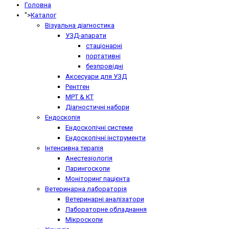
Головна
">
Каталог
Візуальна діагностика
УЗД-апарати
стаціонарні
портативні
безпровідні
Аксесуари для УЗД
Рентген
МРТ & КТ
Діагностичні набори
Ендоскопія
Ендоскопічні системи
Ендоскопічні інструменти
Інтенсивна терапія
Анестезіологія
Ларингоскопи
Моніторинг пацієнта
Ветеринарна лабораторія
Ветеринарні аналізатори
Лабораторне обладнання
Мікроскопи