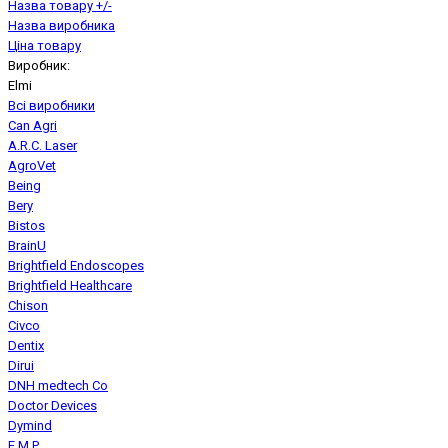
Назва товару +/-
Назва виробника
Ціна товару
Виробник:
Elmi
Всі виробники
Can Agri
A.R.C. Laser
AgroVet
Being
Bery
Bistos
BrainU
Brightfield Endoscopes
Brightfield Healthcare
Chison
Civco
Dentix
Dirui
DNH medtech Co
Doctor Devices
Dymind
E.M.P.