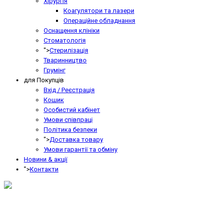
Хірургія
Коагулятори та лазери
Операційне обладнання
Оснащення клініки
Стоматологія
">
Стерилізація
Тваринництво
Грумінг
для Покупців
Вхід / Реєстрація
Кошик
Особистий кабінет
Умови співпраці
Політика безпеки
">
Доставка товару
Умови гарантії та обміну
Новини & акції
">
Контакти