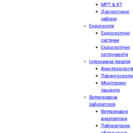
МРТ & КТ
Діагностичні
набори
Ендоскопія
Ендоскопічні
системи
Ендоскопічні
інструменти
Інтенсивна терапія
Анестезіологі
Ларингоскопи
Моніторинг
пацієнта
Ветеринарна
лабораторія
Ветеринарні
аналізатори
Лабораторне
обладнання