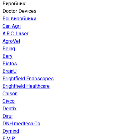
Виробник:
Doctor Devices
Всі виробники
Can Agri
A.R.C. Laser
AgroVet
Being
Bery
Bistos
BrainU
Brightfield Endoscopes
Brightfield Healthcare
Chison
Civco
Dentix
Dirui
DNH medtech Co
Dymind
E.M.P.