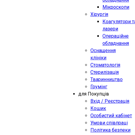
Мікроскопи
Хірургія
Коагулятори т
лазери
Операційне
обладнання
Оснащення
клініки
Стоматологія
Стерилізація
Тваринництво
Грумінг
для Покупців
Вхід / Реєстрація
Кошик
Особистий кабінет
Умови співпраці
Політика безпеки