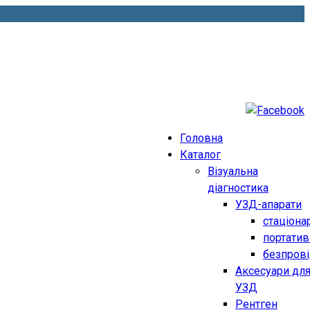
Головна
Каталог
Візуальна
діагностика
УЗД-апарати
стаціона
портатив
безпрові
Аксесуари дл
УЗД
Рентген