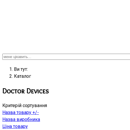
Ви тут:
Кaтaлoг
Doctor Devices
Критерій сортування
Назва товару +/-
Назва виробника
Ціна товару