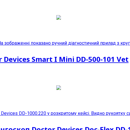
evices Smart I Mini DD-500-101 Vet
оскоп Doctor Devices Doc-Flex DD-1