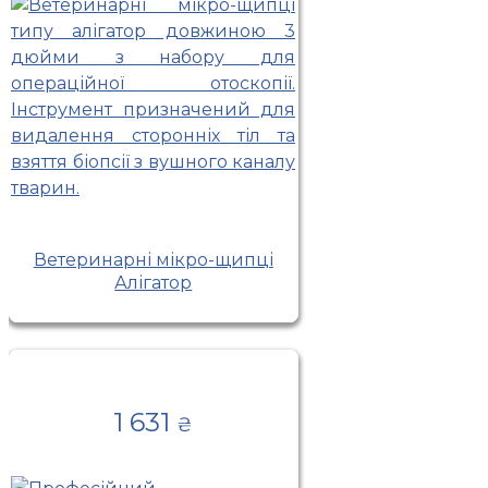
Ветеринарні мікро-щипці
Алігатор
1 631
₴