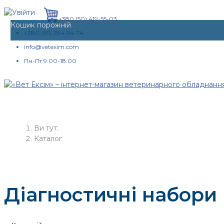
+380 (50) 419-55-03
Кошик порожній
+380 (95) 284-54-74
info@vetexim.com
Пн-Пт 9:00-18:00
Ви тут:
Кaтaлoг
Діагностичні набори