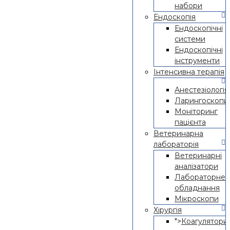
набори
Ендоскопія
Ендоскопічні
системи
Ендоскопічні
інструменти
Інтенсивна терапія
Анестезіологія
Ларингоскопи
Моніторинг
пацієнта
Ветеринарна
лабораторія
Ветеринарні
аналізатори
Лабораторне
обладнання
Мікроскопи
Хірургія
">
Коагулятор