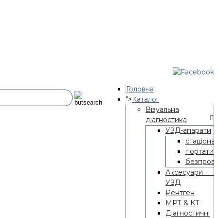
Головна
">
Каталог
Візуальна
діагностика
УЗД-апарати
стаціона
портатив
безпрові
Аксесуари 
УЗД
Рентген
МРТ & КТ
Діагностичні