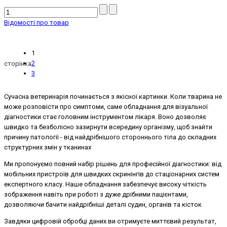
Відомості про товар
1
2
сторінка
3
Сучасна ветеринарія починається з якісної картинки. Коли тварина не
може розповісти про симптоми, саме обладнання для візуальної
діагностики стає головним інструментом лікаря. Воно дозволяє
швидко та безболісно зазирнути всередину організму, щоб знайти
причину патології - від найдрібнішого стороннього тіла до складних
структурних змін у тканинах
Ми пропонуємо повний набір рішень для професійної діагностики: від
мобільних пристроїв для швидких скринінгів до стаціонарних систем
експертного класу. Наше обладнання забезпечує високу чіткість
зображення навіть при роботі з дуже дрібними пацієнтами,
дозволяючи бачити найдрібніші деталі судин, органів та кісток
Завдяки цифровій обробці даних ви отримуєте миттєвий результат,