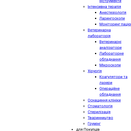
інструменти
Інтенсивна терапія
Анестезіологія
Ларингоскопи
Моніторинг паціє
Ветеринарна
лабораторія
Ветеринарні
аналізатори
Лабораторне
обладнання
Мікроскопи
Хірургія
Коагулятори та
лазери
Операційне
обладнання
Оснащення клініки
Стоматологія
Стерилізація
Тваринництво
Грумінг
для Покупців