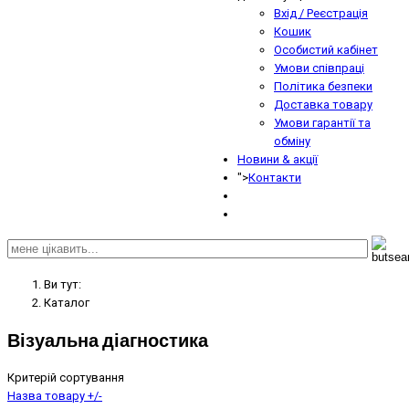
Вхід / Реєстрація
Кошик
Особистий кабінет
Умови співпраці
Політика безпеки
Доставка товару
Умови гарантії та
обміну
Новини & акції
">
Контакти
Ви тут:
Кaтaлoг
Візуальна діагностика
Критерій сортування
Назва товару +/-