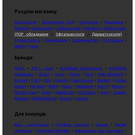
Розділи магазину:
Кардіологія
•
Ветеринарні УЗД
•
Радіологія
•
Реанімація
•
Хірургія
•
Ендоскопія
•
Лабораторія
•
Реагенти
•
Діагностика:
(ЛОР обладнання
/
Офтальмологія
/
Дерматоскопія)
•
Стоматологія
•
Дезінфекція
•
Тваринництво
•
Зоотовари
•
Меблі
•
Різне
Бренди:
AR-EL
•
A.R.C. Laser
•
Brightfield Endoscopes
•
Brightfield
Healthcare
•
Chison
•
Civco
•
Dentix
•
Dirui
•
DNH Medtech
•
Dymind
•
E.M.P.
•
Elmi
•
Esaote
•
Flaem Nuova
•
Gladent
•
Golden
Beauty
•
HäTmed
•
IMAX
•
Kaixin
•
Medispec
•
Mic-Fi
•
Micros
•
Ningbo Quiyi
•
Rayto
•
ReadEagle
•
SinoVision
•
Sony
•
Suntem
Medical
•
Welld Medical
•
Woson
•
Zonkia
Для покупців:
Вхід / реєстрація
•
Профіль покупця
•
Кошик
•
Умови
співпраці
•
Політика безпеки
•
Інформація про доставку
•