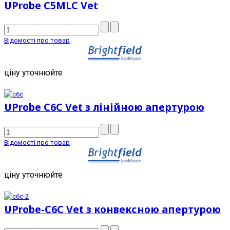
UProbe C5MLC Vet
Відомості про товар
ціну уточнюйте
UProbe C6C Vet з лінійною апертурою
Відомості про товар
ціну уточнюйте
UProbe-C6C Vet з конвексною апертурою