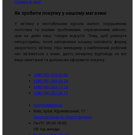
Новини & акції
Як зробити покупку у нашому магазині
У зв'язку з нестабільним курсом валют, порушенням
логістики та іншими проблемами, спричиненими війною,
ціни на деякі наші товари відсутні. Тому, щоб уникнути
непорозумінь, після наповнення кошику заповніть форму
зворотного зв'язку. Наш менеджер у найближчий робочий
час зв'яжеться з вами, дасть вичерпну відповідь на всі
ваші запитання та допоможе оформити покупку.
+380 (50) 419-55-03
+380 (95) 284-54-74
+380 (66) 003-17-10
+380 (44) 337-26-17
info@vetexim.ua
Київ, пров. Куренівський, 17
(мапа проїзду до пункту видачі)
Пн-Пт: 09.00-18.00;
Сб- Нд: вихідні.