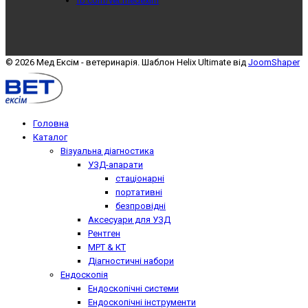
fb.com/vet.medexim
© 2026 Мед Ексім - ветеринарія. Шаблон Helix Ultimate від
JoomShaper
Головна
Каталог
Візуальна діагностика
УЗД-апарати
стаціонарні
портативні
безпровідні
Аксесуари для УЗД
Рентген
МРТ & КТ
Діагностичні набори
Ендоскопія
Ендоскопічні системи
Ендоскопічні інструменти