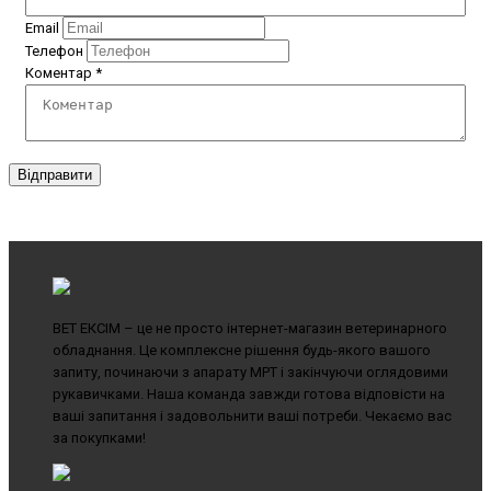
Email
Телефон
Коментар
*
Відправити
ВЕТ ЕКСІМ – це не просто інтернет-магазин ветеринарного
обладнання. Це комплексне рішення будь-якого вашого
запиту, починаючи з апарату МРТ і закінчуючи оглядовими
рукавичками. Наша команда завжди готова відповісти на
ваші запитання і задовольнити ваші потреби. Чекаємо вас
за покупками!