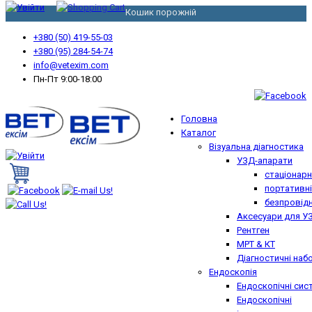
Кошик порожній
+380 (50) 419-55-03
+380 (95) 284-54-74
info@vetexim.com
Пн-Пт 9:00-18:00
Головна
Каталог
Візуальна діагностика
УЗД-апарати
стаціонарн
портативні
безпровідн
Аксесуари для У
Рентген
МРТ & КТ
Діагностичні наб
Ендоскопія
Ендоскопічні сис
Ендоскопічні