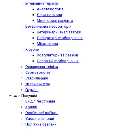
Інтенсивна терапія
Анестезіологія
Ларингоскопи
Моніторинг пацієнта
Ветеринарна лабораторія
Ветеринарні аналізатори
Лабораторне обладнання
Мікроскопи
Хірургія
Коагулятори та лазери
Операційне обладнання
Оснащення клініки
Стоматологія
Стерилізація
Тваринництво
Грумінг
для Покупців
Вхід / Реєстрація
Кошик
Особистий кабінет
Умови співпраці
Політика безпеки