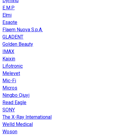
Dymind
E.M.P.
Elmi
Esaote
Flaem Nuova S.p.A.
GLADENT
Golden Beauty
IMAX
Kaixin
Lifotronic
Melevet
Mic-Fi
Micros
Ningbo Qiuyi
Read Eagle
SONY
The X-Ray International
Welld Medical
Woson