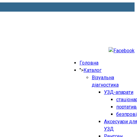
Головна
">
Каталог
Візуальна
діагностика
УЗД-апарати
стаціона
портатив
безпрові
Аксесуари дл
УЗД
Рентген