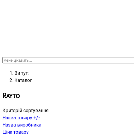
Ви тут:
Кaтaлoг
Rayto
Критерій сортування
Назва товару +/-
Назва виробника
Ціна товару