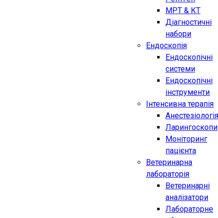
МРТ & КТ
Діагностичні
набори
Ендоскопія
Ендоскопічні
системи
Ендоскопічні
інструменти
Інтенсивна терапія
Анестезіологі
Ларингоскопи
Моніторинг
пацієнта
Ветеринарна
лабораторія
Ветеринарні
аналізатори
Лабораторне