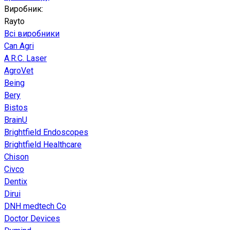
Виробник:
Rayto
Всі виробники
Can Agri
A.R.C. Laser
AgroVet
Being
Bery
Bistos
BrainU
Brightfield Endoscopes
Brightfield Healthcare
Chison
Civco
Dentix
Dirui
DNH medtech Co
Doctor Devices