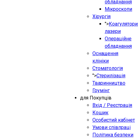
обладнання
Мікроскопи
Хірургія
">
Коагулятори
лазери
Операційне
обладнання
Оснащення
клініки
Стоматологія
">
Стерилізація
Тваринництво
Грумінг
для Покупців
Вхід / Реєстрація
Кошик
Особистий кабінет
Умови співпраці
Політика безпеки