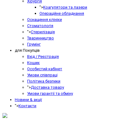
Хірургія
">
Коагулятори та лазери
Операційне обладнання
Оснащення клініки
Стоматологія
">
Стерилізація
Тваринництво
Грумінг
для Покупців
Вхід / Реєстрація
Кошик
Особистий кабінет
Умови співпраці
Політика безпеки
">
Доставка товару
Умови гарантії та обміну
Новини & акції
">
Контакти