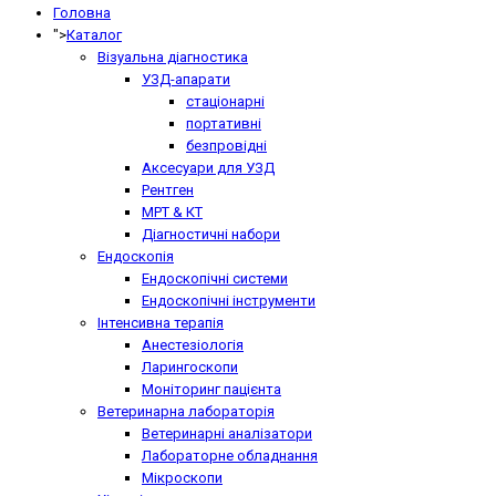
Головна
">
Каталог
Візуальна діагностика
УЗД-апарати
стаціонарні
портативні
безпровідні
Аксесуари для УЗД
Рентген
МРТ & КТ
Діагностичні набори
Ендоскопія
Ендоскопічні системи
Ендоскопічні інструменти
Інтенсивна терапія
Анестезіологія
Ларингоскопи
Моніторинг пацієнта
Ветеринарна лабораторія
Ветеринарні аналізатори
Лабораторне обладнання
Мікроскопи