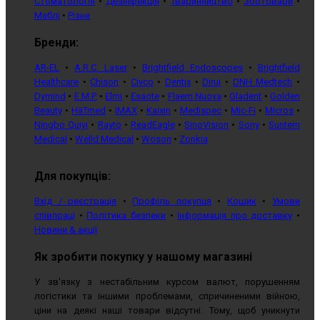
Стоматологія
•
Дезінфекція
•
Тваринництво
•
Зоотовари
•
Меблі
•
Різне
Бренди:
AR-EL
•
A.R.C. Laser
•
Brightfield Endoscopes
•
Brightfield
Healthcare
•
Chison
•
Civco
•
Dentix
•
Dirui
•
DNH Medtech
•
Dymind
•
E.M.P.
•
Elmi
•
Esaote
•
Flaem Nuova
•
Gladent
•
Golden
Beauty
•
HäTmed
•
IMAX
•
Kaixin
•
Medispec
•
Mic-Fi
•
Micros
•
Ningbo Quiyi
•
Rayto
•
ReadEagle
•
SinoVision
•
Sony
•
Suntem
Medical
•
Welld Medical
•
Woson
•
Zonkia
Для покупців:
Вхід / реєстрація
•
Профіль покупця
•
Кошик
•
Умови
співпраці
•
Політика безпеки
•
Інформація про доставку
•
Новини & акції
Як зробити покупку у нашому магазині
У зв'язку з нестабільним курсом валют, порушенням
логістики та іншими проблемами, спричиненими війною,
ціни на деякі наші товари відсутні. Тому, щоб уникнути