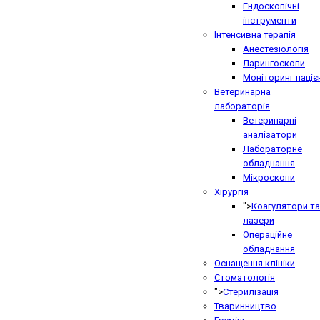
Ендоскопічні
інструменти
Інтенсивна терапія
Анестезіологія
Ларингоскопи
Моніторинг паціє
Ветеринарна
лабораторія
Ветеринарні
аналізатори
Лабораторне
обладнання
Мікроскопи
Хірургія
">
Коагулятори та
лазери
Операційне
обладнання
Оснащення клініки
Стоматологія
">
Стерилізація
Тваринництво