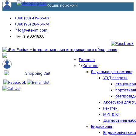
Кошик порожній
+380 (50) 419-55-03
+380 (95) 284-54-74
info@vetexim.com
Пн-Пт 9:00-18:00
Головна
">
Каталог
Візуальна діагностика
УЗД-апарати
стаціонарн
портативні
безпровідн
Аксесуари для У
Рентген
МРТ & КТ
Діагностичні наб
Ендоскопія
Ендоскопічні сис