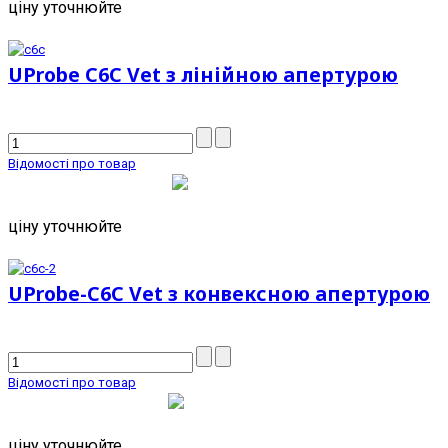
ціну уточнюйте
UProbe C6C Vet з лінійною апертурою
Відомості про товар
ціну уточнюйте
UProbe-C6C Vet з конвексною апертурою
Відомості про товар
ціну уточнюйте