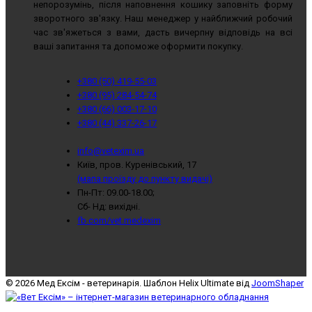
непорозумінь, після наповнення кошику заповніть форму
зворотного зв'язку. Наш менеджер у найближчий робочий
час зв'яжеться з вами, дасть вичерпну відповідь на всі
ваші запитання та допоможе оформити покупку.
+380 (50) 419-55-03
+380 (95) 284-54-74
+380 (66) 003-17-10
+380 (44) 337-26-17
info@vetexim.ua
Київ, пров. Куренівський, 17
(мапа проїзду до пункту видачі)
Пн-Пт: 09.00-18.00;
Сб- Нд: вихідні.
fb.com/vet.medexim
© 2026 Мед Ексім - ветеринарія. Шаблон Helix Ultimate від
JoomShaper