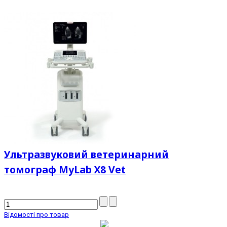
Ультразвуковий ветеринарний
томограф MyLab Х8 Vet
Відомості про товар