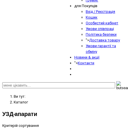
Грумінг
для Покупців
Вхід / Реєстрація
Кошик
Особистий кабінет
Умови співпраці
Політика безпеки
">
Доставка товару
Умови гарантії та
обміну
Новини & акції
">
Контакти
Ви тут:
Кaтaлoг
УЗД-апарати
Критерій сортування