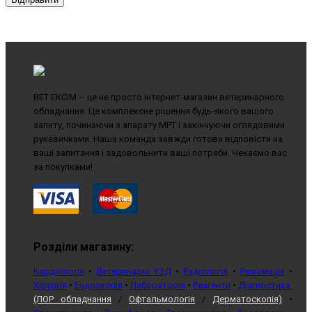
ВЕТ ЕКСІМ – це не просто інтернет-магазин ветеринарного
обладнання. Це комплексне рішення будь-якого вашого
запиту, починаючи з апарату МРТ і закінчуючи оглядовими
рукавичками. Наша команда завжди готова відповісти на
ваші запитання і задовольнити ваші потреби. Чекаємо вас
за покупками!
Розділи магазину:
Кардіологія
•
Ветеринарні УЗД
•
Радіологія
•
Реанімація
•
Хірургія
•
Ендоскопія
•
Лабораторія
•
Реагенти
•
Діагностика:
(ЛОР обладнання
/
Офтальмологія
/
Дерматоскопія)
•