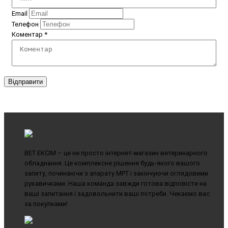
Email
Телефон
Коментар
*
Відправити
ВЕТ ЕКСІМ – це не просто інтернет-магазин ветеринарного
обладнання. Це комплексне рішення будь-якого вашого
запиту, починаючи з апарату МРТ і закінчуючи оглядовими
рукавичками. Наша команда завжди готова відповісти на
ваші запитання і задовольнити ваші потреби. Чекаємо вас
за покупками!