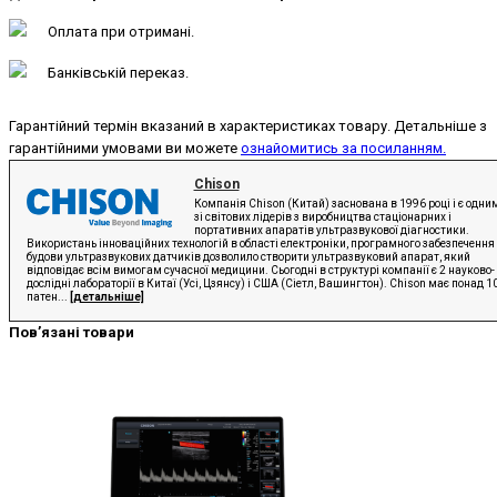
Оплата при отримані.
Банківській переказ.
Гарантійний термін вказаний в характеристиках товару. Детальніше з
гарантійними умовами ви можете
ознайомитись за посиланням.
Chison
Компанія Chison (Китай) заснована в 1996 році і є одни
зі світових лідерів з виробництва стаціонарних і
портативних апаратів ультразвукової діагностики.
Використань інноваційних технологій в області електроніки, програмного забезпечення 
будови ультразвукових датчиків дозволило створити ультразвуковий апарат, який
відповідає всім вимогам сучасної медицини. Сьогодні в структурі компанії є 2 науково-
дослідні лабораторії в Китаї (Усі, Цзянсу) і США (Сіетл, Вашингтон). Chison має понад 1
патен...
[детальніше]
Пов’язані товари