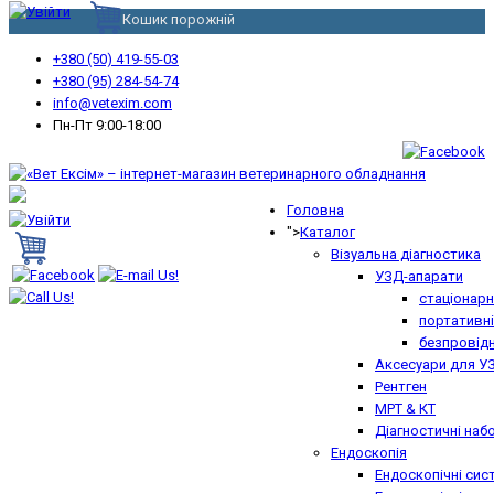
Кошик порожній
+380 (50) 419-55-03
+380 (95) 284-54-74
info@vetexim.com
Пн-Пт 9:00-18:00
Головна
">
Каталог
Візуальна діагностика
УЗД-апарати
стаціонарн
портативні
безпровідн
Аксесуари для У
Рентген
МРТ & КТ
Діагностичні наб
Ендоскопія
Ендоскопічні сис