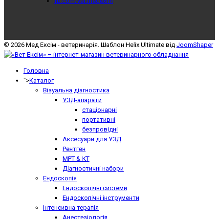
fb.com/vet.medexim
© 2026 Мед Ексім - ветеринарія. Шаблон Helix Ultimate від
JoomShaper
Головна
">
Каталог
Візуальна діагностика
УЗД-апарати
стаціонарні
портативні
безпровідні
Аксесуари для УЗД
Рентген
МРТ & КТ
Діагностичні набори
Ендоскопія
Ендоскопічні системи
Ендоскопічні інструменти
Інтенсивна терапія
Анестезіологія