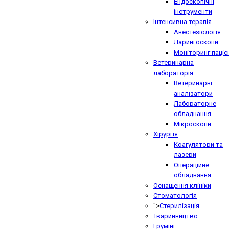
Ендоскопічні
інструменти
Інтенсивна терапія
Анестезіологія
Ларингоскопи
Моніторинг паціє
Ветеринарна
лабораторія
Ветеринарні
аналізатори
Лабораторне
обладнання
Мікроскопи
Хірургія
Коагулятори та
лазери
Операційне
обладнання
Оснащення клініки
Стоматологія
">
Стерилізація
Тваринництво
Грумінг