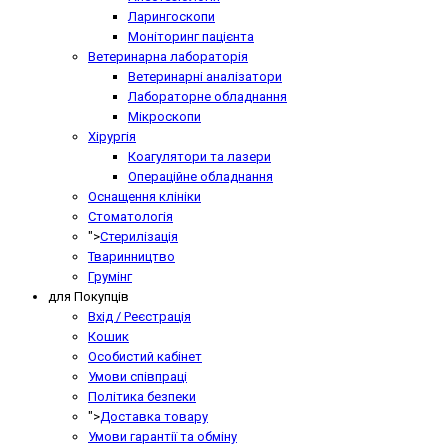
Ларингоскопи
Моніторинг пацієнта
Ветеринарна лабораторія
Ветеринарні аналізатори
Лабораторне обладнання
Мікроскопи
Хірургія
Коагулятори та лазери
Операційне обладнання
Оснащення клініки
Стоматологія
">
Стерилізація
Тваринництво
Грумінг
для Покупців
Вхід / Реєстрація
Кошик
Особистий кабінет
Умови співпраці
Політика безпеки
">
Доставка товару
Умови гарантії та обміну