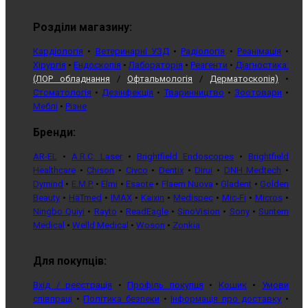
Розділи магазину:
Кардіологія
•
Ветеринарні УЗД
•
Радіологія
•
Реанімація
•
Хірургія
•
Ендоскопія
•
Лабораторія
•
Реагенти
•
Діагностика:
(ЛОР обладнання
/
Офтальмологія
/
Дерматоскопія)
•
Стоматологія
•
Дезінфекція
•
Тваринництво
•
Зоотовари
•
Меблі
•
Різне
Бренди:
AR-EL
•
A.R.C. Laser
•
Brightfield Endoscopes
•
Brightfield
Healthcare
•
Chison
•
Civco
•
Dentix
•
Dirui
•
DNH Medtech
•
Dymind
•
E.M.P.
•
Elmi
•
Esaote
•
Flaem Nuova
•
Gladent
•
Golden
Beauty
•
HäTmed
•
IMAX
•
Kaixin
•
Medispec
•
Mic-Fi
•
Micros
•
Ningbo Quiyi
•
Rayto
•
ReadEagle
•
SinoVision
•
Sony
•
Suntem
Medical
•
Welld Medical
•
Woson
•
Zonkia
Для покупців:
Вхід / реєстрація
•
Профіль покупця
•
Кошик
•
Умови
співпраці
•
Політика безпеки
•
Інформація про доставку
•