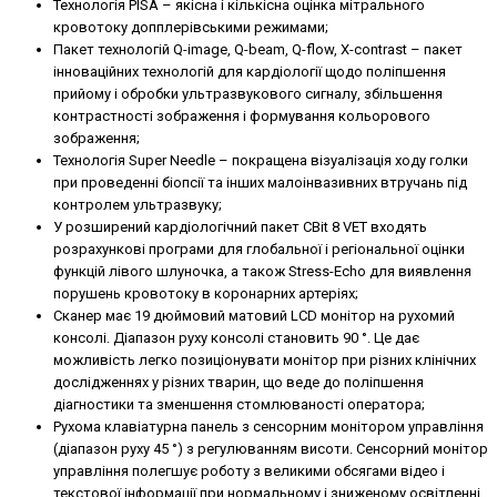
Технологія PISA – якісна і кількісна оцінка мітрального
кровотоку допплерівськими режимами;
Пакет технологій Q-image, Q-beam, Q-flow, X-contrast – пакет
інноваційних технологій для кардіології щодо поліпшення
прийому і обробки ультразвукового сигналу, збільшення
контрастності зображення і формування кольорового
зображення;
Технологія Super Needle – покращена візуалізація ходу голки
при проведенні біопсії та інших малоінвазивних втручань під
контролем ультразвуку;
У розширений кардіологічний пакет CBit 8 VET входять
розрахункові програми для глобальної і регіональної оцінки
функцій лівого шлуночка, а також Stress-Echo для виявлення
порушень кровотоку в коронарних артеріях;
Сканер має 19 дюймовий матовий LCD монітор на рухомий
консолі. Діапазон руху консолі становить 90 °. Це дає
можливість легко позиціонувати монітор при різних клінічних
дослідженнях у різних тварин, що веде до поліпшення
діагностики та зменшення стомлюваності оператора;
Рухома клавіатурна панель з сенсорним монітором управління
(діапазон руху 45 °) з регулюванням висоти. Сенсорний монітор
управління полегшує роботу з великими обсягами відео і
текстової інформації при нормальному і зниженому освітленні.