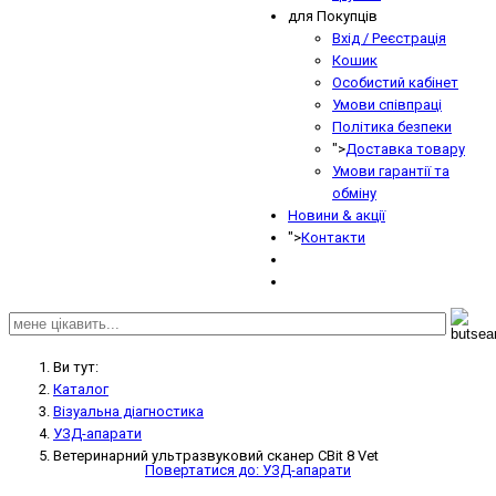
для Покупців
Вхід / Реєстрація
Кошик
Особистий кабінет
Умови співпраці
Політика безпеки
">
Доставка товару
Умови гарантії та
обміну
Новини & акції
">
Контакти
Ви тут:
Кaтaлoг
Візуальна діагностика
УЗД-апарати
Ветеринарний ультразвуковий сканер CBit 8 Vet
Повертатися до: УЗД-апарати