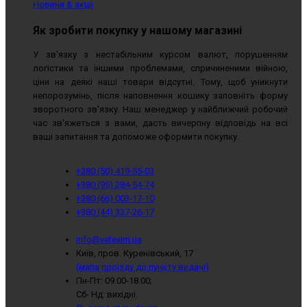
Новини & акції
Як зробити покупку у нашому магазині
У зв'язку з нестабільним курсом валют, порушенням
логістики та іншими проблемами, спричиненими війною,
ціни на деякі наші товари відсутні. Тому, щоб уникнути
непорозумінь, після наповнення кошику заповніть форму
зворотного зв'язку. Наш менеджер у найближчий робочий
час зв'яжеться з вами, дасть вичерпну відповідь на всі
ваші запитання та допоможе оформити покупку.
+380 (50) 419-55-03
+380 (95) 284-54-74
+380 (66) 003-17-10
+380 (44) 337-26-17
info@vetexim.ua
Київ, пров. Куренівський, 17
(мапа проїзду до пункту видачі)
Пн-Пт: 09.00-18.00;
Сб- Нд: вихідні.