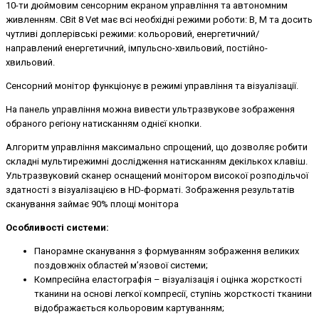
10-ти дюймовим сенсорним екраном управління та автономним
живленням. CBit 8 Vet має всі необхідні режими роботи: В, М та досить
чутливі доплерівські режими: кольоровий, енергетичний/
направлений енергетичний, імпульсно-хвильовий, постійно-
хвильовий.
Сенсорний монітор функціонує в режимі управління та візуалізації.
На панель управління можна вивести ультразвукове зображення
обраного регіону натисканням однієї кнопки.
Алгоритм управління максимально спрощений, що дозволяє робити
складні мультирежимні дослідження натисканням декількох клавіш.
Ультразвуковий сканер оснащений монітором високої розподільчої
здатності з візуалізацією в HD-форматі. Зображення ре­зультатів
сканування займає 90% площі монітора
Особливості системи:
Панорамне сканування з формуванням зображення великих
поздовжніх областей м’язової системи;
Компресійна еластографія – візуалізація і оцінка жорсткості
тканини на основі легкої компресії, ступінь жорсткості тканини
відображається кольоровим картуванням;