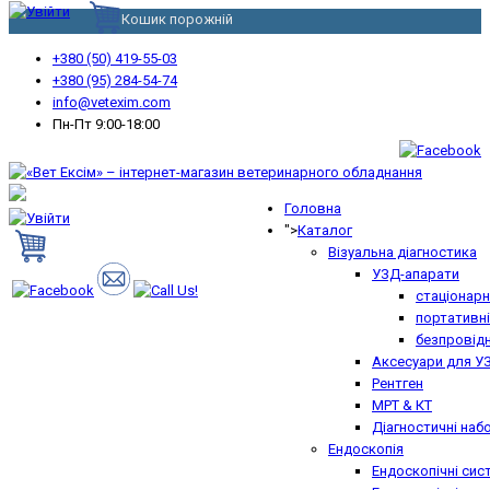
Кошик порожній
+380 (50) 419-55-03
+380 (95) 284-54-74
info@vetexim.com
Пн-Пт 9:00-18:00
Головна
">
Каталог
Візуальна діагностика
УЗД-апарати
стаціонарн
портативні
безпровідн
Аксесуари для У
Рентген
МРТ & КТ
Діагностичні наб
Ендоскопія
Ендоскопічні сис