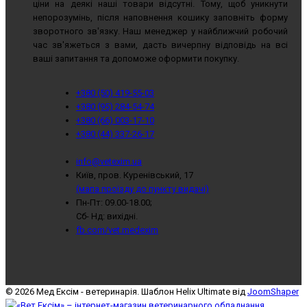
ціни на деякі наші товари відсутні. Тому, щоб уникнути
непорозумінь, після наповнення кошику заповніть форму
зворотного зв'язку. Наш менеджер у найближчий робочий
час зв'яжеться з вами, дасть вичерпну відповідь на всі
ваші запитання та допоможе оформити покупку.
+380 (50) 419-55-03
+380 (95) 284-54-74
+380 (66) 003-17-10
+380 (44) 337-26-17
info@vetexim.ua
Київ, пров. Куренівський, 17
(мапа проїзду до пункту видачі)
Пн-Пт: 09.00-18.00;
Сб- Нд: вихідні.
fb.com/vet.medexim
© 2026 Мед Ексім - ветеринарія. Шаблон Helix Ultimate від
JoomShaper