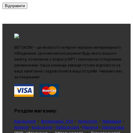
Відправити
ВЕТ ЕКСІМ – це не просто інтернет-магазин ветеринарного
обладнання. Це комплексне рішення будь-якого вашого
запиту, починаючи з апарату МРТ і закінчуючи оглядовими
рукавичками. Наша команда завжди готова відповісти на
ваші запитання і задовольнити ваші потреби. Чекаємо вас
за покупками!
Розділи магазину:
Кардіологія
•
Ветеринарні УЗД
•
Радіологія
•
Реанімація
•
Хірургія
•
Ендоскопія
•
Лабораторія
•
Реагенти
•
Діагностика: