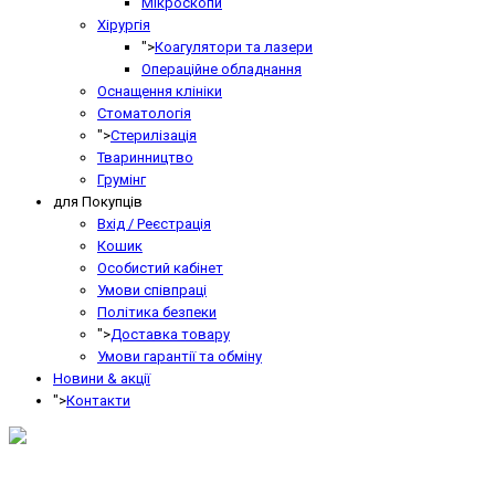
Мікроскопи
Хірургія
">
Коагулятори та лазери
Операційне обладнання
Оснащення клініки
Стоматологія
">
Стерилізація
Тваринництво
Грумінг
для Покупців
Вхід / Реєстрація
Кошик
Особистий кабінет
Умови співпраці
Політика безпеки
">
Доставка товару
Умови гарантії та обміну
Новини & акції
">
Контакти