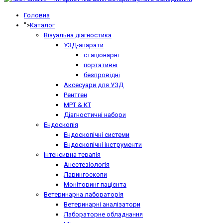
Головна
">
Каталог
Візуальна діагностика
УЗД-апарати
стаціонарні
портативні
безпровідні
Аксесуари для УЗД
Рентген
МРТ & КТ
Діагностичні набори
Ендоскопія
Ендоскопічні системи
Ендоскопічні інструменти
Інтенсивна терапія
Анестезіологія
Ларингоскопи
Моніторинг пацієнта
Ветеринарна лабораторія
Ветеринарні аналізатори
Лабораторне обладнання