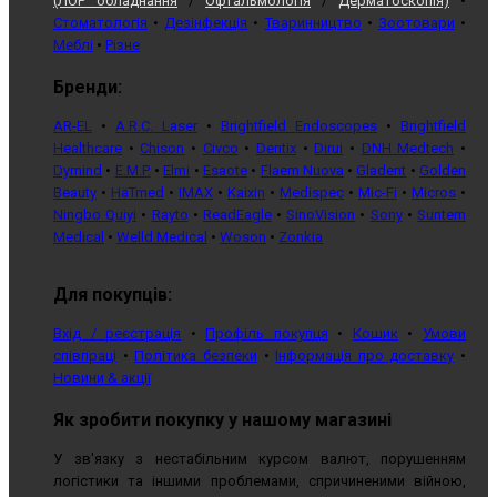
(ЛОР обладнання
/
Офтальмологія
/
Дерматоскопія)
•
Стоматологія
•
Дезінфекція
•
Тваринництво
•
Зоотовари
•
Меблі
•
Різне
Бренди:
AR-EL
•
A.R.C. Laser
•
Brightfield Endoscopes
•
Brightfield
Healthcare
•
Chison
•
Civco
•
Dentix
•
Dirui
•
DNH Medtech
•
Dymind
•
E.M.P.
•
Elmi
•
Esaote
•
Flaem Nuova
•
Gladent
•
Golden
Beauty
•
HäTmed
•
IMAX
•
Kaixin
•
Medispec
•
Mic-Fi
•
Micros
•
Ningbo Quiyi
•
Rayto
•
ReadEagle
•
SinoVision
•
Sony
•
Suntem
Medical
•
Welld Medical
•
Woson
•
Zonkia
Для покупців:
Вхід / реєстрація
•
Профіль покупця
•
Кошик
•
Умови
співпраці
•
Політика безпеки
•
Інформація про доставку
•
Новини & акції
Як зробити покупку у нашому магазині
У зв'язку з нестабільним курсом валют, порушенням
логістики та іншими проблемами, спричиненими війною,